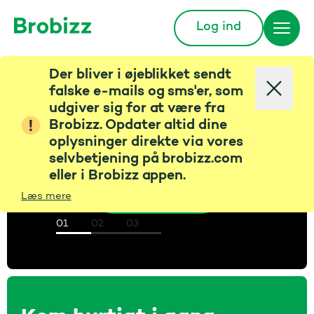
Log ind
Gå til startsiden
Der bliver i øjeblikket sendt
Kom hurtigt igennem
Virker min Bizz eller
falske e-mails og sms'er, som
udgiver sig for at være fra
nummerpladebetaling
anlægget - monter
Betal med
Brobizz. Opdater altid dine
din Bizz korrekt
?
nummerpladen og
oplysninger direkte via vores
selvbetjening på brobizz.com
spar penge
eller i Brobizz appen.
Guide til montering af Bizz
Få svaret her
Læs mere
Bestil nummerpladebetaling til 0 kr.
01
02
03