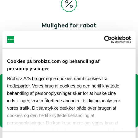
Mulighed for rabat
Tilmeld dig rabataftaler og få den bedste pris
på udvalgte færger og broer
Cookies på brobizz.com og behandling af
personoplysninger
Brobizz A/S bruger egne cookies samt cookies fra
tredjeparter. Vores brug af cookies og den hertil knyttede
Kom nemt over Storebæltsbroen
behandling af personoplysninger sker for at huske dine
indstillinger, vise målrettede annoncer til dig og analysere
vores trafik. Dit samtykke dækker både over brugen af
Læs mere om Storebæltsbilletten
cookies og den hertil knyttede behandling af
personoplysninger. Du kan læse mere om vores brug af
cookies
her
, ligesom du kan læse mere om vores behandling
af personoplysninger
her
. Du kan til enhver tid ændre eller