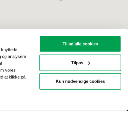
Tillad alle cookies
l knyttede
ig og analysere
Tilpas
af
om vores
ed at klikke på
Kun nødvendige cookies
Sprog
Cookiepolitik