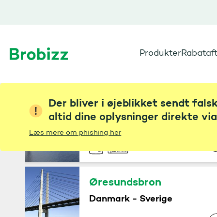
Produkter
Rabataft
Gå til startsiden
Der bliver i øjeblikket sendt fal
Storebæltsbroen
altid dine oplysninger direkte vi
Sjælland - Fyn
Læs mere om phishing her
Øresundsbron
Danmark - Sverige