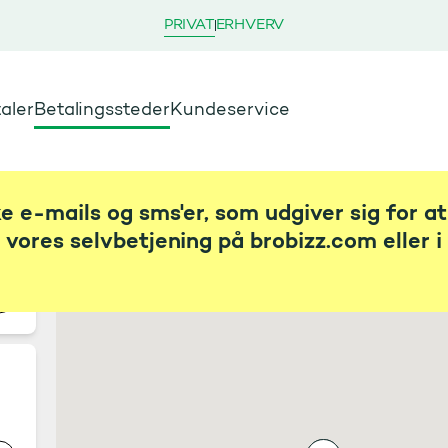
Betalingssteder
PRIVAT
ERHVERV
Broer
Færger
Alle
aler
Betalingssteder
Kundeservice
ske e-mails og sms'er, som udgiver sig for a
a vores selvbetjening på brobizz.com eller 