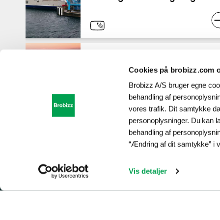
Bornholmslinjen
Cookies på brobizz.com o
Rønne - Ystad
Brobizz A/S bruger egne cook
behandling af personoplysning
vores trafik. Dit samtykke d
personoplysninger. Du kan 
behandling af personoplysni
Bornholmslinjen
“Ændring af dit samtykke” i v
Rønne - Køge
Vis detaljer
Om Brobizz
Gå til startsiden
Bornholmslinjen