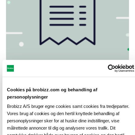
Cookies på brobizz.com og behandling af
personoplysninger
Jeg er blevet opkrævet 370 kroner
Brobizz A/S bruger egne cookies samt cookies fra tredjeparter.
Vores brug af cookies og den hertil knyttede behandling af
Den årlige pris for en ØresundGO rabataftale
personoplysninger sker for at huske dine indstillinger, vise
er 370 kroner
målrettede annoncer til dig og analysere vores trafik. Dit
Hvorfor er jeg blevet opkrævet 370 kroner?