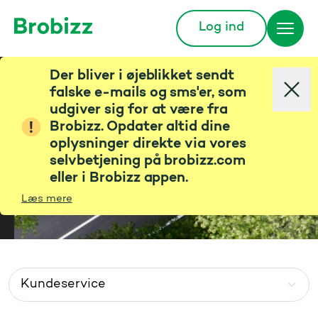
Log ind
Gå til startsiden
Hvad kan vi hjælpe dig
Der bliver i øjeblikket sendt
med?
falske e-mails og sms'er, som
udgiver sig for at være fra
Brobizz. Opdater altid dine
Søg blandt vores spørgsmål og svar
oplysninger direkte via vores
selvbetjening på brobizz.com
eller i Brobizz appen.
Læs mere
Go to page