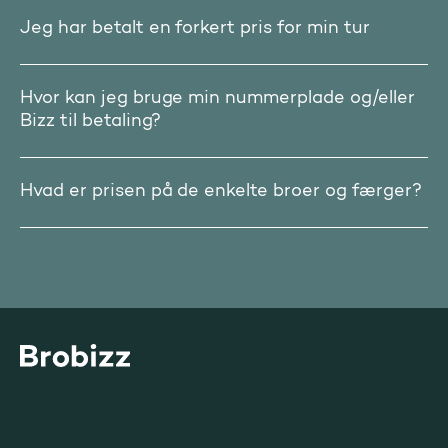
Jeg har betalt en forkert pris for min tur
Hvor kan jeg bruge min nummerplade og/eller
Bizz til betaling?
Hvad er prisen på de enkelte broer og færger?
Gå til startsiden