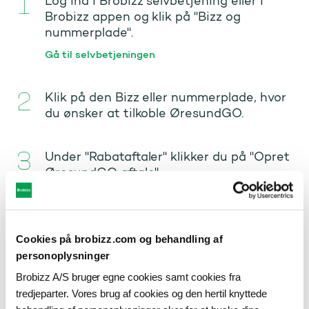
Log ind i Brobizz selvbetjening eller i
Brobizz appen og klik på "Bizz og
nummerplade".
Gå til selvbetjeningen
Klik på den Bizz eller nummerplade, hvor
du ønsker at tilkoble ØresundGO.
Under "Rabataftaler" klikker du på "Opret
ØresundGO aftale".
Der kommer nu en boks op, hvor du skal
klikke på knappen "Start oprettelse".
Cookies på brobizz.com og behandling af
personoplysninger
Du kommer nu til en bestillingsside hos
Brobizz A/S bruger egne cookies samt cookies fra
Øresundsbron, hvor du kan oprette din
tredjeparter. Vores brug af cookies og den hertil knyttede
ØresundGO-aftale.