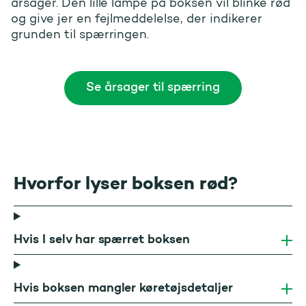
Hvad gør vi, hvis vores boks er spæ
årsager. Den lille lampe på boksen vil blinke rød
og give jer en fejlmeddelelse, der indikerer
grunden til spærringen.
Se årsager til spærring
Hvorfor lyser boksen rød?
Hvis I selv har spærret boksen
Hvis boksen mangler køretøjsdetaljer