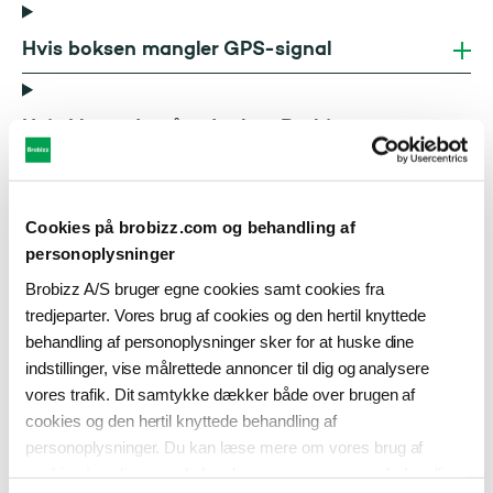
Hvis boksen mangler GPS-signal
Hvis I har udeståender hos Brobizz
Cookies på brobizz.com og behandling af
personoplysninger
Hvad gør vi, hvis vores boks er gået i
Brobizz A/S bruger egne cookies samt cookies fra
stykker?
tredjeparter. Vores brug af cookies og den hertil knyttede
behandling af personoplysninger sker for at huske dine
Hvis jeres boks ikke vil tænde, skal I først og
indstillinger, vise målrettede annoncer til dig og analysere
fremmest tjekke, at der er sat strøm til den.
vores trafik. Dit samtykke dækker både over brugen af
Hvis dette er tilfældet, og den stadig ikke
cookies og den hertil knyttede behandling af
tænder, kan den være gået i stykker.
personoplysninger. Du kan læse mere om vores brug af
cookies
her
, ligesom du kan læse mere om vores behandling
Hvis boksen er gået i stykker, skal I hurtigt