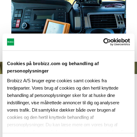
Cookies på brobizz.com og behandling af
personoplysninger
Hvem er appen til?
Brobizz A/S bruger egne cookies samt cookies fra
tredjeparter. Vores brug af cookies og den hertil knyttede
Appen kan bruges til vejafgifter samt på
behandling af personoplysninger sker for at huske dine
Storebæltsbroen og Øresundsbron og er
indstillinger, vise målrettede annoncer til dig og analysere
derfor oplagt til jer, der primært kører i
vores trafik. Dit samtykke dækker både over brugen af
Danmark.
cookies og den hertil knyttede behandling af
personoplysninger. Du kan læse mere om vores brug af
Hvis I ofte kører i Norge, er vores Vejafgift
cookies
her
, ligesom du kan læse mere om vores behandling
Boks måske noget for jer. Den kan bruges til