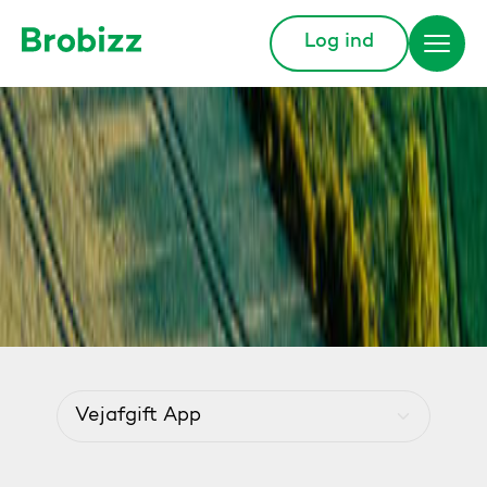
Log ind
Gå til startsiden
Vejafgift App
Menu