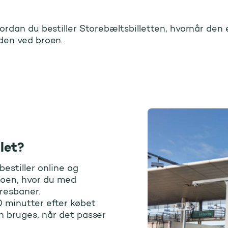
ordan du bestiller Storebæltsbilletten, hvornår den e
rebæltsbilletten
den ved broen.
let?
bestiller online og
roen, hvor du med
presbaner.
0 minutter efter købet
an bruges, når det passer