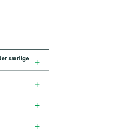
n
der særlige