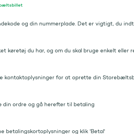
bæltsbillet
ndekode og din nummerplade. Det er vigtigt, du indt
ket køretøj du har, og om du skal bruge enkelt eller re
e kontaktoplysninger for at oprette din Storebæltsb
in ordre og gå herefter til betaling
ne betalingskortoplysninger og klik 'Betal'