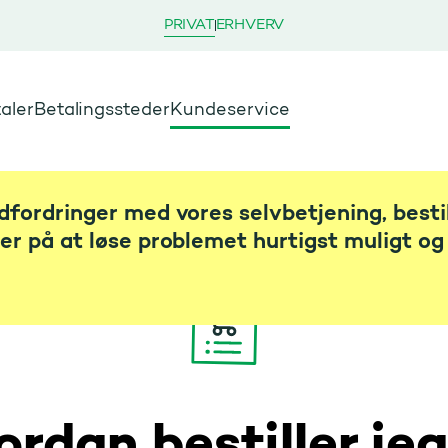
PRIVAT
ERHVERV
aler
Betalingssteder
Kundeservice
udfordringer med vores selvbetjening, besti
der på at løse problemet hurtigst muligt og 
rdan bestiller je