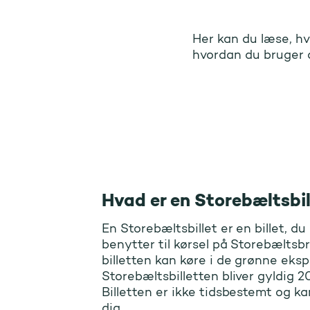
Her kan du læse, hv
info om sto
hvordan du bruger 
Hvad er en Storebæltsbil
En Storebæltsbillet er en billet, du 
benytter til kørsel på Storebæltsb
billetten kan køre i de grønne eks
Storebæltsbilletten bliver gyldig 2
Billetten er ikke tidsbestemt og k
dig