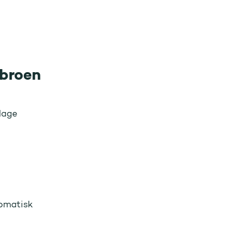
 broen
 dage
omatisk