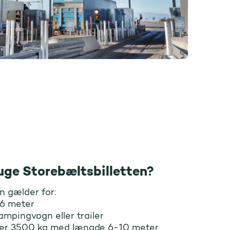
ge Storebæltsbilletten?
n gælder for:
 6 meter
mpingvogn eller trailer
er 3500 kg med længde 6-10 meter