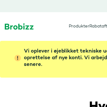
Produkter
Rabataft
Gå til startsiden
Vi oplever i øjeblikket tekniske 
oprettelse af nye konti. Vi arbej
senere.
Hvo