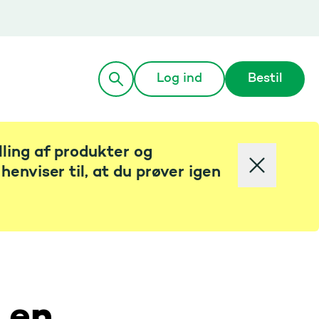
Log ind
Bestil
lling af produkter og
henviser til, at du prøver igen
g en