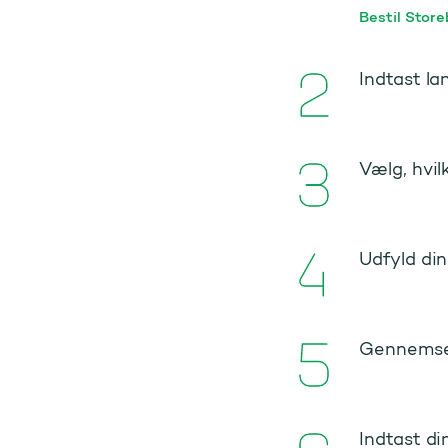
Bestil Store
Indtast la
Vælg, hvil
Udfyld din
Gennemse d
Indtast di