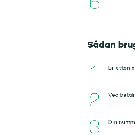
Sådan brug
Billetten 
Ved betal
Din numme