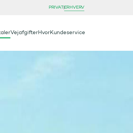
PRIVAT
ERHVERV
aler
Vejafgifter
Hvor
Kundeservice