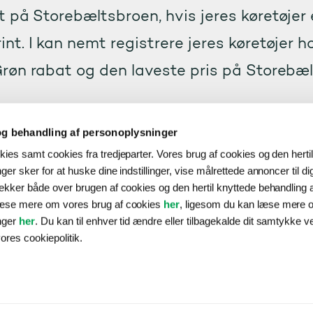
t på Storebæltsbroen, hvis jeres køretøjer 
rint. I kan nemt registrere jeres køretøjer ho
røn rabat og den laveste pris på Storebæl
g behandling af personoplysninger
 rabat, hver gang I krydser St
ies samt cookies fra tredjeparter. Vores brug af cookies og den herti
er sker for at huske dine indstillinger, vise målrettede annoncer til d
ksrabat, der giver jer mindst 13 % på listeprisen, nå
ækker både over brugen af cookies og den hertil knyttede behandling 
For at få rabatten skal I betale med Bizz, nummerpla
læse mere om vores brug af cookies
her
, ligesom du kan læse mere 
Boks og have en Storebælt Erhvervsaftale, som autom
nger
her
. Du kan til enhver tid ændre eller tilbagekalde dit samtykke v
r tollingaftalen. Derudover skal jeres køretøj enten 
ores cookiepolitik.
brint.
 det fra 2026 kun er erhvervskøretøjer, der er ove
å Grøn rabat. Det vil sige, at en alm. personbil ikke 
res køretøjer hos os