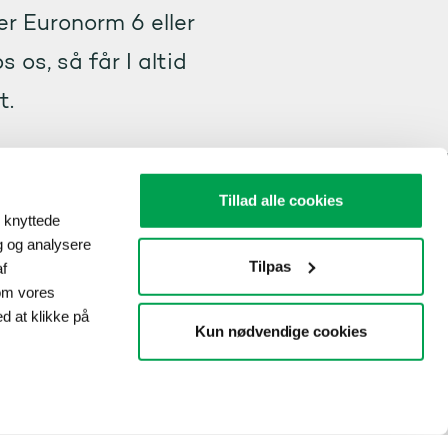
er Euronorm 6 eller
s os, så får I altid
t.
Tillad alle cookies
orebælt
l knyttede
ig og analysere
r jeres køretøjer
Tilpas
af
debetaling, Vejafgift
om vores
atisk bliver
ed at klikke på
opfylde Euronorm 6
Kun nødvendige cookies
r 6 m lange og over
længere er omfattet.