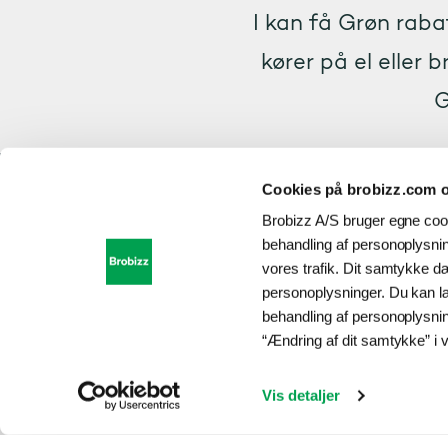
I kan få Grøn raba
kører på el eller b
G
Cookies på brobizz.com o
Mindst 13 %
Brobizz A/S bruger egne cook
behandling af personoplysning
Grøn rabat er en stra
vores trafik. Dit samtykke d
passerer Storebælt. 
personoplysninger. Du kan 
App eller Vejafgift 
behandling af personoplysni
oprettet, når vi lave
“Ændring af dit samtykke” i v
eller køre på el eller 
Vær opmærksom på, at
2,7 m høje, der kan f
Vis detaljer
Tilmeld nemt je