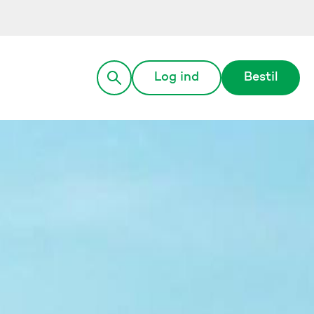
Log ind
Bestil