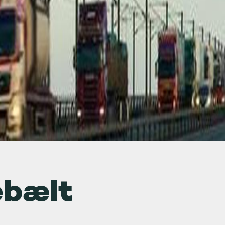
ebælt