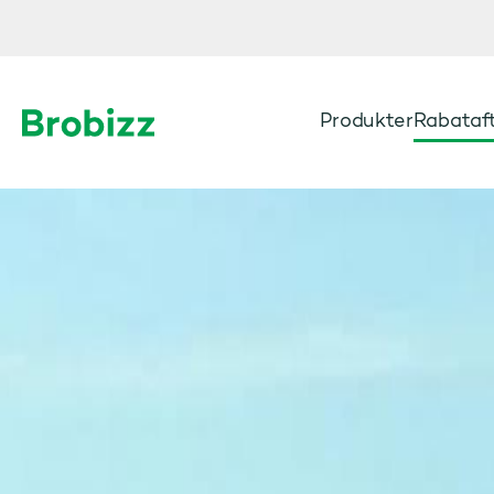
Produkter
Rabataft
Gå til startsiden