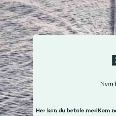
Nem b
Her kan du betale med
Kom n