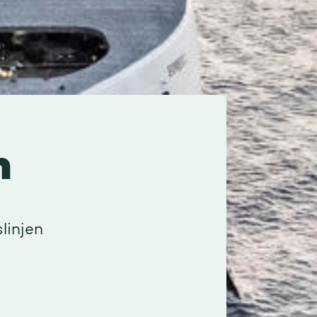
n
linjen