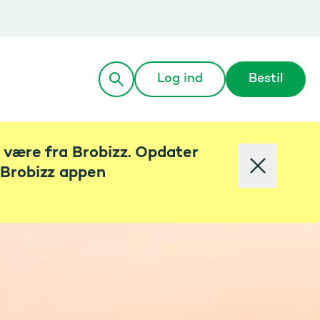
Log ind
Bestil
t være fra Brobizz. Opdater
i Brobizz appen