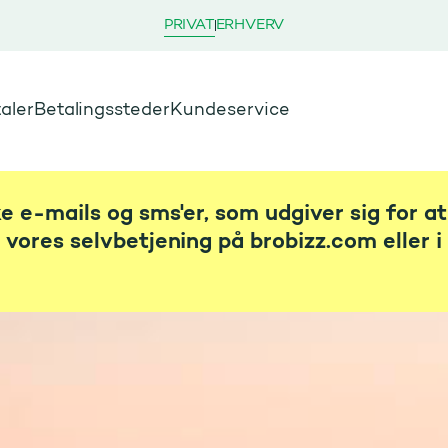
PRIVAT
ERHVERV
aler
Betalingssteder
Kundeservice
ske e-mails og sms'er, som udgiver sig for a
a vores selvbetjening på brobizz.com eller 