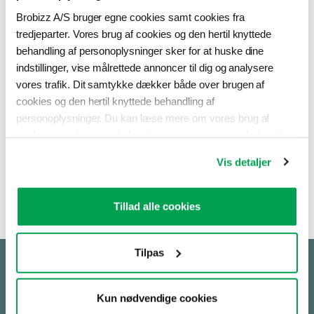
Brobizz A/S bruger egne cookies samt cookies fra
tredjeparter. Vores brug af cookies og den hertil knyttede
behandling af personoplysninger sker for at huske dine
indstillinger, vise målrettede annoncer til dig og analysere
vores trafik. Dit samtykke dækker både over brugen af
Var denne artikel en hjælp?
cookies og den hertil knyttede behandling af
personoplysninger. Du kan læse mere om vores brug af
cookies
her
, ligesom du kan læse mere om vores behandling
af personoplysninger
her
. Du kan til enhver tid ændre eller
Vis detaljer
tilbagekalde dit samtykke ved at klikke på “Ændring af dit
samtykke” i vores cookiepolitik.
Tillad alle cookies
Tilpas
Det spørger andre om
Kun nødvendige cookies