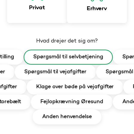
Privat
Erhverv
Hvad drejer det sig om?
illing
Spørgsmål til selvbetjening
Spør
er
Spørgsmål til vejafgifter
Spørgsmål 
fgifter
Klage over bøde på vejafgifter
torebælt
Fejlopkrævning Øresund
Ande
Anden henvendelse